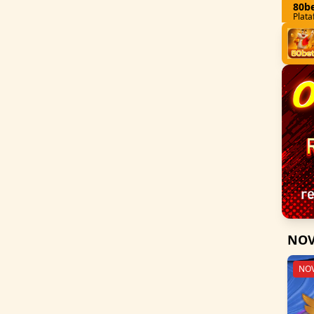
80b
Plata
NOV
NO