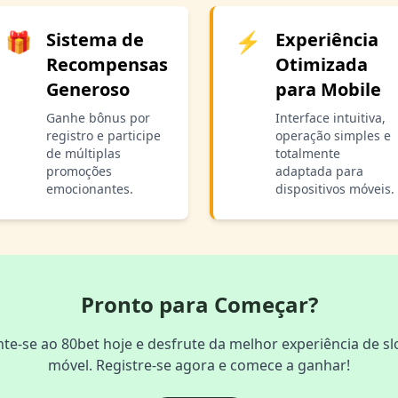
/2026 Mathe*** recebeu bonus 60 BRL ✨
🎁
⚡
/2026 JuliaA*** acertou o jackpot 80,000 BRL 🚀
Sistema de
Experiência
/2026 Gabr*** acertou o jackpot 26,000 BRL 🎰
Recompensas
Otimizada
/2026 Caio*** ganhou 5,700 BRL 🏆
Generoso
para Mobile
/2026 Matheu*** acertou o jackpot 78,500 BRL 💥
Ganhe bônus por
Interface intuitiva,
/2026 Aman*** saque concluido de 1,200 BRL 🏦
registro e participe
operação simples e
/2026 DaviM*** ganhou 300 BRL 🏆
de múltiplas
totalmente
/2026 Ana*** ganhou 6,700 BRL 🏆
promoções
adaptada para
/2026 Beatri*** recebeu cashback 210 BRL 🎊
emocionantes.
dispositivos móveis.
/2026 Matheus*** acertou o jackpot 35,500 BRL 🎰
/2026 Rafa*** acertou o jackpot 49,000 BRL 🚀
/2026 CaioC*** saque concluido de 3,400 BRL 💸
/2026 Lucas*** acertou o jackpot 17,000 BRL 🚀
/2026 Beatriz*** acertou o jackpot 8,500 BRL 💥
Pronto para Começar?
/2026 Lar*** recebeu cashback 285 BRL 🎊
/2026 Amand*** saque concluido de 1,450 BRL 💸
nte-se ao 80bet hoje e desfrute da melhor experiência de sl
/2026 Fel*** recebeu bonus 470 BRL 🎉
móvel. Registre-se agora e comece a ganhar!
/2026 Gabri*** ganhou 8,000 BRL 🏆