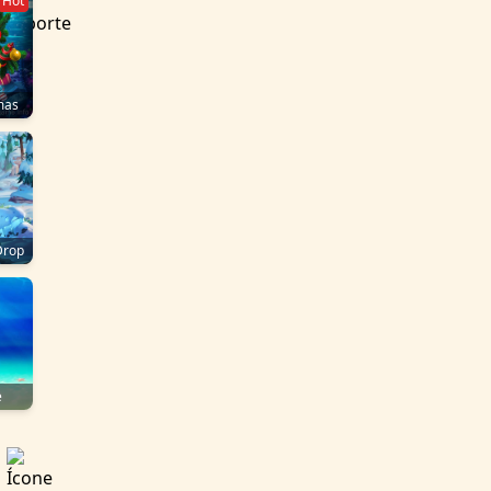
Hot
mas
Drop
e