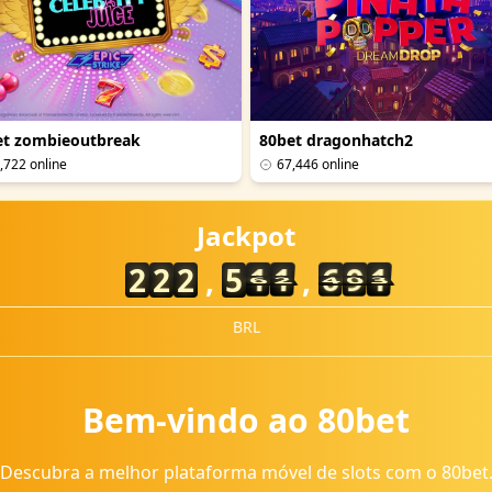
et zombieoutbreak
80bet dragonhatch2
,722 online
67,446 online
/2026 Bea*** saque concluido de 850 BRL 🏦
Jackpot
/2026 Mat*** ganhou 5,600 BRL 🔥
/2026 Vin*** recebeu bonus 220 BRL 🎁
2
2
2
,
5
6
2
,
4
0
3
/2026 Jul*** recebeu cashback 225 BRL 🔄
/2026 Luc*** acertou o jackpot 63,000 BRL 🎰
BRL
/2026 Mur*** recebeu cashback 130 BRL 🔄
/2026 Dav*** recebeu bonus 260 BRL ✨
/2026 Vini*** ganhou 600 BRL 🔥
Bem-vindo ao 80bet
/2026 Juli*** recebeu bonus 290 BRL 🎁
/2026 Muri*** recebeu bonus 320 BRL 🎁
Descubra a melhor plataforma móvel de slots com o 80bet
/2026 Ama*** saque concluido de 2,800 BRL 💸