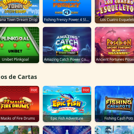
ana Town Dream Drop
Fishing Frenzy Power 4 Slots
Los Cuatro Esquelet
Unibet Plinkgoal
Amazing Catch Power Combo
gos de Cartas
Hot
Hot
 Masks of Fire Drums
Epic Fish Adventure
Fishing Cash Pots