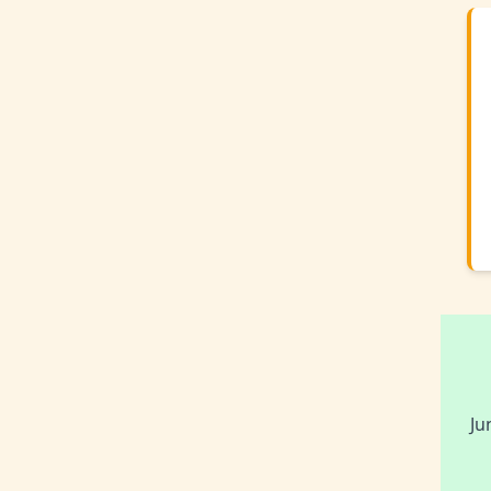
29/06
29/06
29/06
29/06
29/06
29/06
29/06
29/06
29/06
29/06
29/06
29/06
29/06
29/06
29/06
29/06
Ju
29/06
29/06