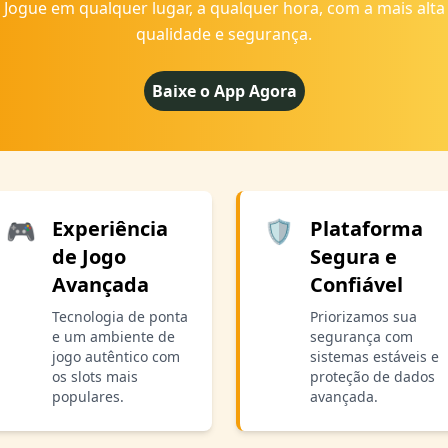
Jogue em qualquer lugar, a qualquer hora, com a mais alta
/2026 Joa*** saque concluido de 3,100 BRL 🏦
/2026 Enz*** recebeu cashback 185 BRL 🎊
qualidade e segurança.
/2026 Beat*** recebeu cashback 90 BRL 💵
/2026 Muril*** recebeu bonus 250 BRL 🎁
Baixe o App Agora
/2026 Vinic*** acertou o jackpot 31,500 BRL 🎰
/2026 Mate*** ganhou 7,900 BRL 🏆
/2026 Cai*** recebeu cashback 265 BRL 🎊
/2026 Luca*** recebeu cashback 125 BRL 💵
/2026 Math*** acertou o jackpot 45,500 BRL 🎰
🎮
🛡️
/2026 Beatr*** acertou o jackpot 67,000 BRL 💥
Experiência
Plataforma
/2026 Gus*** acertou o jackpot 56,500 BRL 🚀
de Jogo
Segura e
/2026 Julia*** recebeu cashback 280 BRL 🎊
Avançada
Confiável
/2026 Raf*** acertou o jackpot 47,000 BRL 🚀
Tecnologia de ponta
Priorizamos sua
/2026 Davi*** acertou o jackpot 64,000 BRL 💥
e um ambiente de
segurança com
/2026 Mar*** recebeu cashback 255 BRL 💵
jogo autêntico com
sistemas estáveis e
/2026 Bru*** ganhou 5,900 BRL 🏆
os slots mais
proteção de dados
/2026 Gab*** recebeu bonus 280 BRL ✨
populares.
avançada.
/2026 Vinici*** recebeu cashback 170 BRL 🔄
/2026 DaviB*** saque concluido de 150 BRL ✅